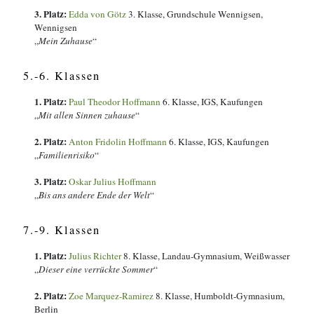
3. Platz:
Edda von Götz
3
. Klasse
,
Grundschule Wennigsen,
Wennigsen
„
Mein Zuhause
“
5.-6. Klassen
1. Platz:
Paul Theodor Hoffmann
6
. Klasse
,
IGS, Kaufungen
„
Mit allen Sinnen zuhause
“
2. Platz:
Anton Fridolin Hoffmann
6
. Klasse
,
IGS, Kaufungen
„
Familienrisiko
“
3. Platz:
Oskar Julius Hoffmann
„
Bis ans andere Ende der Welt
“
7.-9. Klassen
1. Platz:
Julius Richter
8
. Klasse
,
Landau-Gymnasium, Weißwasser
„
Dieser eine verrückte Sommer
“
2. Platz:
Zoe Marquez-Ramirez
8
. Klasse
,
Humboldt-Gymnasium,
Berlin