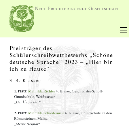
Neue Fruchtbringende Gesellschaft
Preisträger des
Schülerschreibwettbewerbs „Schöne
deutsche Sprache“ 2023 – „Hier bin
ich zu Hause“
3.-4. Klassen
1. Platz:
Mathilda Richter
4
. Klasse
,
Geschwister-Scholl-
Grundschule, Weißwasser
„
Der kleine Bär
“
2. Platz:
Mathilda Schiedermair
4
. Klasse
,
Grundschule an den
Römersteinen, Mainz
„
Meine Heimat
“