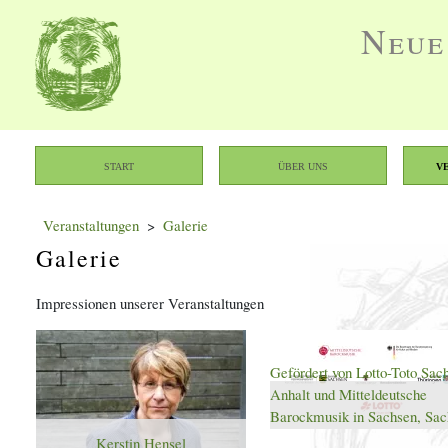
Neue
Start
Über uns
V
Veranstaltungen
Galerie
Galerie
Impressionen unserer Veranstaltungen
Gefördert von Lotto-Toto Sac
Anhalt und Mitteldeutsche
Barockmusik in Sachsen, Sac
Anhalt und Thüringen e. V.
Kerstin Hensel